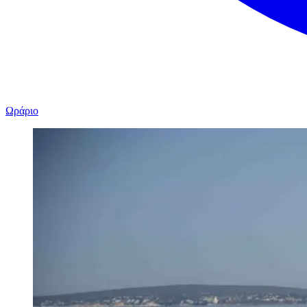
Ωράριο