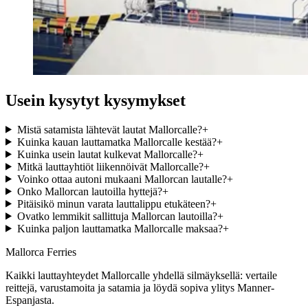
Usein kysytyt kysymykset
Mistä satamista lähtevät lautat Mallorcalle?
+
Kuinka kauan lauttamatka Mallorcalle kestää?
+
Kuinka usein lautat kulkevat Mallorcalle?
+
Mitkä lauttayhtiöt liikennöivät Mallorcalle?
+
Voinko ottaa autoni mukaani Mallorcan lautalle?
+
Onko Mallorcan lautoilla hyttejä?
+
Pitäisikö minun varata lauttalippu etukäteen?
+
Ovatko lemmikit sallittuja Mallorcan lautoilla?
+
Kuinka paljon lauttamatka Mallorcalle maksaa?
+
Mallorca Ferries
Kaikki lauttayhteydet Mallorcalle yhdellä silmäyksellä: vertaile
reittejä, varustamoita ja satamia ja löydä sopiva ylitys Manner-
Espanjasta.