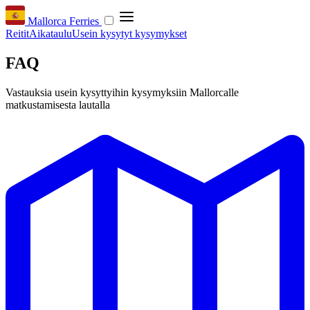
Mallorca Ferries
Reitit
Aikataulu
Usein kysytyt kysymykset
FAQ
Vastauksia usein kysyttyihin kysymyksiin Mallorcalle
matkustamisesta lautalla