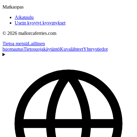
Matkaopas
Aikataulu
Usein kysytyt kysymykset
© 2026 mallorcaferries.com
Tietoa meistä
Laillinen
huomautus
Tietosuojakäytäntö
Kuvalähteet
Yhteystiedot