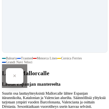
Balearia
Trasmed
Menorca Lines
Corsica Ferries
Grandi Navi Veloci
Lautat Mallorcalle
×
Lautat Espanjan mantereelta
Suurin osa lauttayhteyksistä Mallorcalle lähtee Espanjan
itärannikolta, Katalonian ja Valencian alueilta. Säännöllisiä ylityksiä
tarjotaan ympäri vuoden Barcelonasta, Valenciasta ja osittain
Déniasta. Sesonkiaikaan vuorotiheys usein kasvaa selvästi.