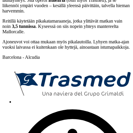
lauttayhteys. Sitä operoi
Baleària
(osin myös Trasmed), ja se
liikennöi ympäri vuoden – kesällä yleensä päivittäin, talvella hieman
harvemmin.
Reitillä käytetään pikakatamaraaneja, jotka ylittävät matkan vain
noin
3,5 tunnissa
. Kyseessä on siis nopein yhteys mantereelta
Mallorcalle.
Ajoneuvot voi ottaa mukaan myös pikalautoilla. Lyhyen matka-ajan
vuoksi laivassa ei kuitenkaan ole hyttejä, ainoastaan istumapaikkoja.
Barcelona - Alcudia