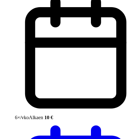
6×/vko
Alkaen
10 €