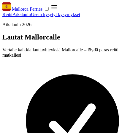
Mallorca Ferries
Reitit
Aikataulu
Usein kysytyt kysymykset
Aikataulu 2026
Lautat Mallorcalle
Vertaile kaikkia lauttayhteyksiä Mallorcalle – löydä paras reitti
matkallesi