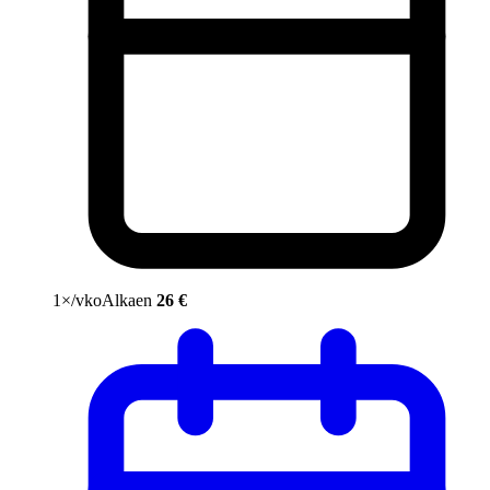
1×/vko
Alkaen
26 €