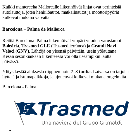
Kaikki mantereelta Mallorcalle liikennöivät linjat ovat perinteisiä
autolauttoja, joten henkilöautot, matkailuautot ja moottoripyörät
kulkevat mukana vaivatta.
Barcelona – Palma de Mallorca
Reittiä Barcelona–Palma liikennöivät ympäri vuoden varustamot
Baleària
,
Trasmed GLE
(Trasmediterránea) ja
Grandi Navi
Veloci (GNV)
. Lähtöjä on yleensä päivittäin, usein yölauttana.
Kesän sesonkiaikaan liikenteessä voi olla useampikin lautta
päivässä.
Ylitys kestää aluksesta riippuen noin
7–8 tuntia
. Laivassa on tarjolla
hyttejä ja istumapaikkoja, ja ajoneuvot kulkevat mukana ongelmitta.
Barcelona - Palma