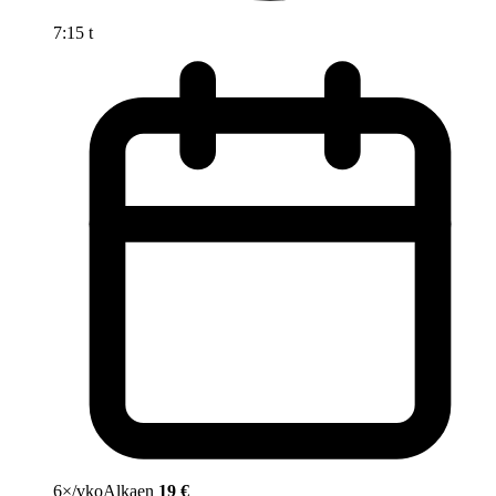
7:15 t
6×/vko
Alkaen
19 €