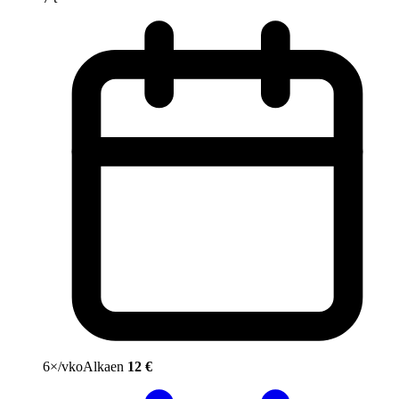
6×/vko
Alkaen
12 €