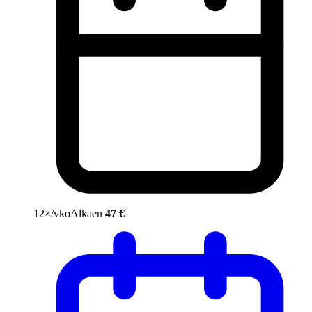
12×/vko
Alkaen
47 €