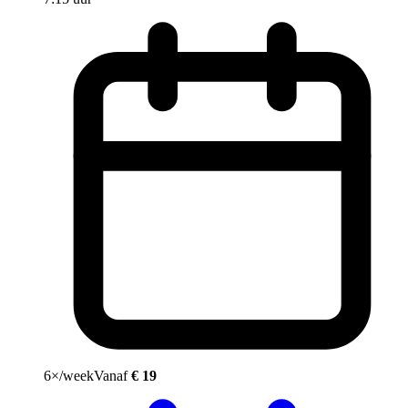
6×/week
Vanaf
€ 19