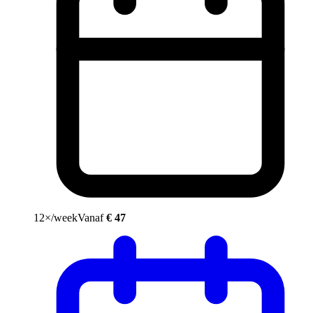
12×/week
Vanaf
€ 47