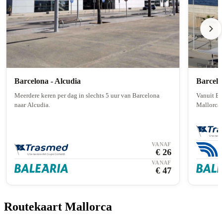
Barcelona - Alcudia
Barcelo
Meerdere keren per dag in slechts 5 uur van Barcelona
Vanuit Ba
naar Alcudia.
Mallorca.
VANAF
€ 26
VANAF
€ 47
Routekaart Mallorca