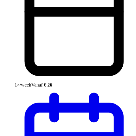
1×/week
Vanaf
€ 26