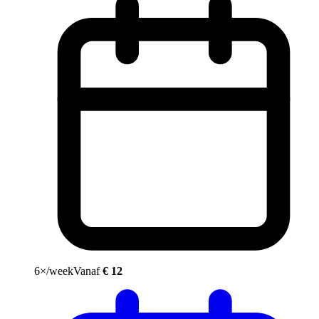
6×/week
Vanaf
€ 12