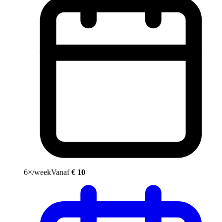
6×/week
Vanaf
€ 10