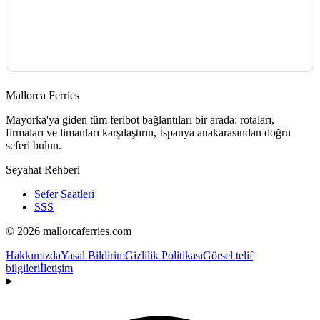
Mallorca Ferries
Mayorka'ya giden tüm feribot bağlantıları bir arada: rotaları,
firmaları ve limanları karşılaştırın, İspanya anakarasından doğru
seferi bulun.
Seyahat Rehberi
Sefer Saatleri
SSS
© 2026 mallorcaferries.com
Hakkımızda
Yasal Bildirim
Gizlilik Politikası
Görsel telif
bilgileri
İletişim